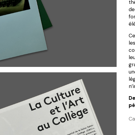
th
de
fo
él
Ce
le
co
le
gr
un
lé
n’
De
pé
Ca