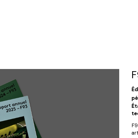
F
Éd
pé
Ét
te
F9
ar