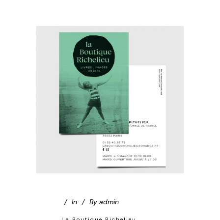
In
By
admin
La Boutique Richelieu,